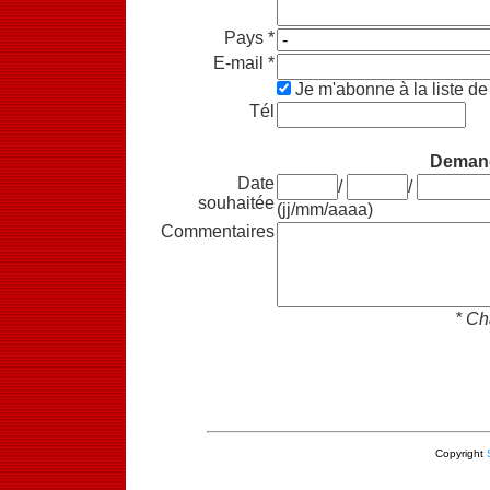
Pays *
E-mail *
Je m'abonne à la liste de 
Tél
Demand
Date
/
/
souhaitée
(jj/mm/aaaa)
Commentaires
* Ch
Copyright